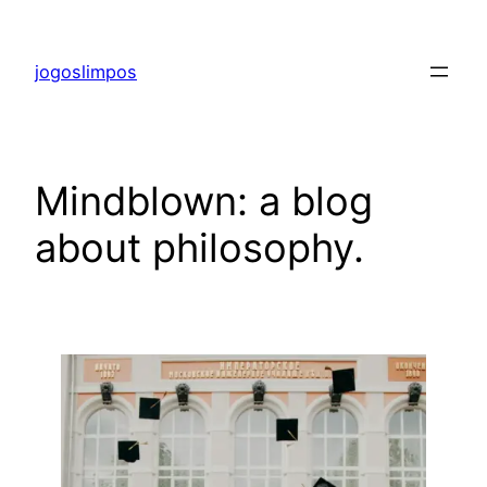
Pular
para
jogoslimpos
o
conteúdo
Mindblown: a blog
about philosophy.