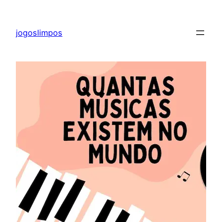
Pular
para
jogoslimpos
o
conteúdo